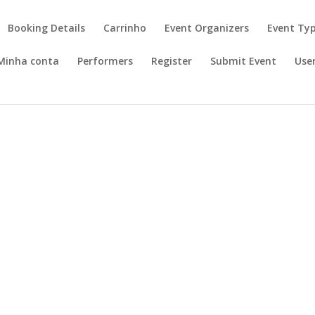
Booking Details
Carrinho
Event Organizers
Event Ty
Minha conta
Performers
Register
Submit Event
User